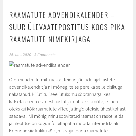
RAAMATUTE ADVENDIKALENDER –
SUUR ÜLEVAATEPOSTITUS KOOS PIKA
RAAMATUTE NIMEKIRJAGA
26. nov. 2020
3 Comments
Olen nüüd mitu-mitu aastat teinud jõulude ajal lastele
advendikalendrit ja nii mõnegi teise pere ka selle pisikuga
nakatanud. Hiljuti tuli see jutuks mu sõbrannaga, kes
katsetab seda esimest aastat ja mul tekkis mõte, et hea
oleks kui kõik raamatute viited ja lingid oleksid ühest kohast
saadaval. Nii mõnigi minu soovitatud raamat on raske leida
ja üleüldse on kogu info pillapalla mööda interneti laiali.
Koondan siia kokku kõik, mis vaja teada raamatute