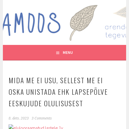
Skip
to
MUTUKAMOOS
content
ARENDAVAID TEGEVUSI LASTEGA
MENU
MIDA ME EI USU, SELLEST ME EI
OSKA UNISTADA EHK LAPSEPÕLVE
EESKUJUDE OLULISUSEST
8. dets. 2023
3 Comments