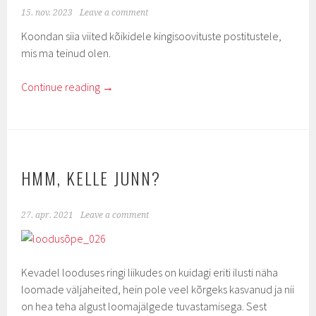
15. nov. 2023
Leave a comment
Koondan siia viited kõikidele kingisoovituste postitustele,
mis ma teinud olen.
Continue reading
→
HMM, KELLE JUNN?
27. apr. 2021
Leave a comment
Kevadel looduses ringi liikudes on kuidagi eriti ilusti näha
loomade väljaheited, hein pole veel kõrgeks kasvanud ja nii
on hea teha algust loomajälgede tuvastamisega. Sest