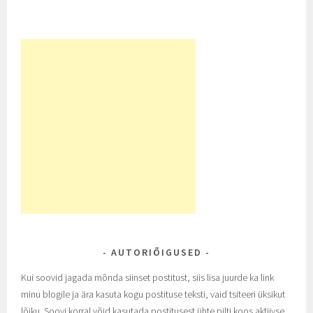
AUTORIÕIGUSED
Kui soovid jagada mõnda siinset postitust, siis lisa juurde ka link
minu blogile ja ära kasuta kogu postituse teksti, vaid tsiteeri üksikut
lõiku. Soovi korral võid kasutada postitusest ühte pilti koos aktiivse