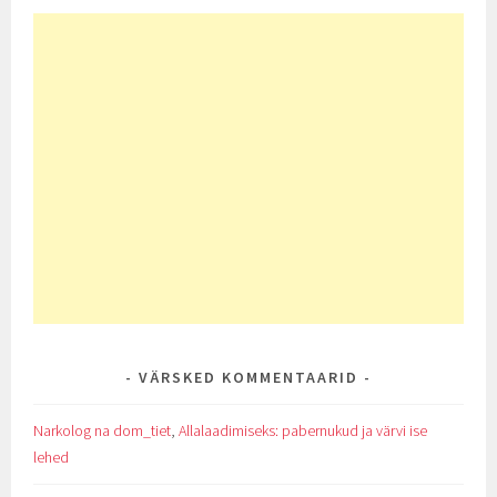
VÄRSKED KOMMENTAARID
Narkolog na dom_tiet
,
Allalaadimiseks: pabernukud ja värvi ise
lehed