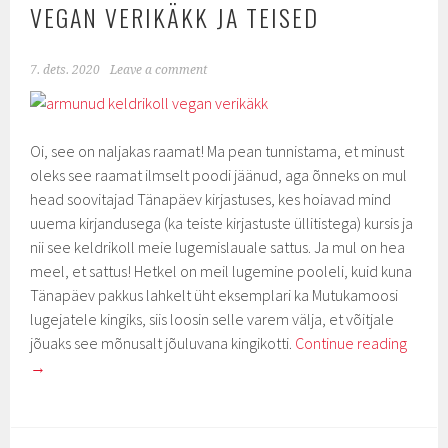
VEGAN VERIKÄKK JA TEISED
7. dets. 2020
Leave a comment
Oi, see on naljakas raamat! Ma pean tunnistama, et minust
oleks see raamat ilmselt poodi jäänud, aga õnneks on mul
head soovitajad Tänapäev kirjastuses, kes hoiavad mind
uuema kirjandusega (ka teiste kirjastuste üllitistega) kursis ja
nii see keldrikoll meie lugemislauale sattus. Ja mul on hea
meel, et sattus! Hetkel on meil lugemine pooleli, kuid kuna
Tänapäev pakkus lahkelt üht eksemplari ka Mutukamoosi
lugejatele kingiks, siis loosin selle varem välja, et võitjale
jõuaks see mõnusalt jõuluvana kingikotti.
Continue reading
→