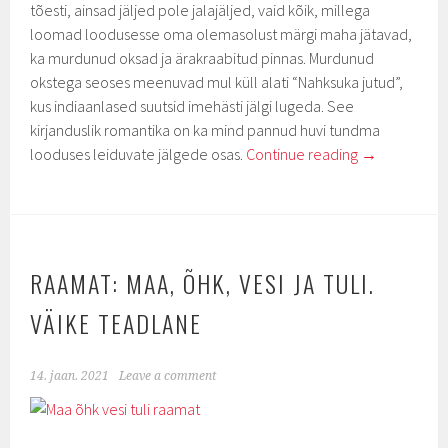
tõesti, ainsad jäljed pole jalajäljed, vaid kõik, millega
loomad loodusesse oma olemasolust märgi maha jätavad,
ka murdunud oksad ja ärakraabitud pinnas. Murdunud
okstega seoses meenuvad mul küll alati “Nahksuka jutud”,
kus indiaanlased suutsid imehästi jälgi lugeda. See
kirjanduslik romantika on ka mind pannud huvi tundma
looduses leiduvate jälgede osas.
Continue reading
→
RAAMAT: MAA, ÕHK, VESI JA TULI.
VÄIKE TEADLANE
14. jaan. 2021
Leave a comment