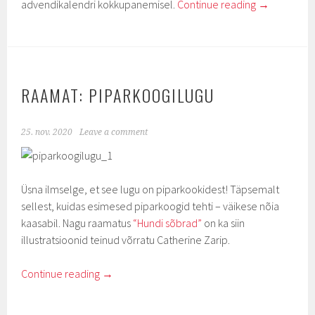
advendikalendri kokkupanemisel.
Continue reading
→
RAAMAT: PIPARKOOGILUGU
25. nov. 2020
Leave a comment
Üsna ilmselge, et see lugu on piparkookidest! Täpsemalt
sellest, kuidas esimesed piparkoogid tehti – väikese nõia
kaasabil. Nagu raamatus
“Hundi sõbrad”
on ka siin
illustratsioonid teinud võrratu Catherine Zarip.
Continue reading
→