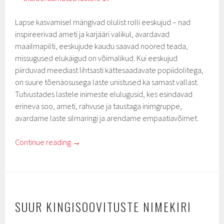
Lapse kasvamisel mängivad olulist rolli eeskujud – nad
inspireerivad ameti ja karjääri valikul, avardavad
maailmapilti, eeskujude kaudu saavad noored teada,
missugused elukäigud on võimalikud. Kui eeskujud
piirduvad meediast lihtsasti kättesaadavate popiidolitega,
on suure tõenäosusega laste unistused ka samast vallast.
Tutvustades lastele inimeste elulugusid, kes esindavad
erineva soo, ameti, rahvuse ja taustaga inimgruppe,
avardame laste silmaringi ja arendame empaatiavõimet.
Continue reading
→
SUUR KINGISOOVITUSTE NIMEKIRI