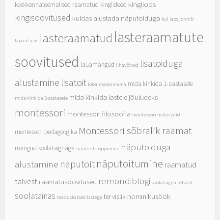
kingiloos
keskkonnateemalised raamatud
kingiideed
kingisoovitused
kuidas alustada näputoiduga
kui laps jonnib
lasteraamatute
lasteraamatud
lapsed aias
soovitused
lisatoiduga
lauamängud
lihavõtted
alustamine
lisatoit
mida kinkida 1-aastasele
loba
maale elama
mida kinkida lastele jõuludeks
mida kinkida 2-aastasele
montessori
montessori filosoofia
montessori materjalid
Montessori sõbralik raamat
montessori pedagoogika
näputoiduga
mängud soolataignaga
numbrite õppimine
näputoitumine
näputoit
alustamine
raamatud
remondiblogi
talvest
raamatusoovitused
soolataigna retsept
soolatainas
tervislik hommikusöök
teaduskatsed lastega