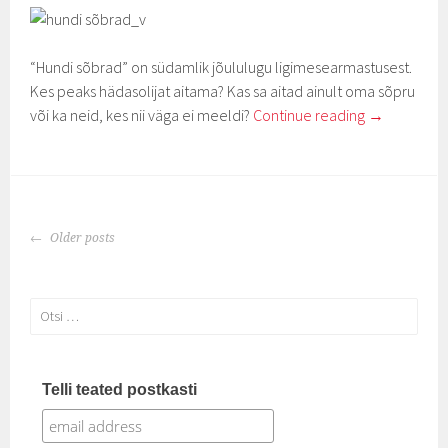
“Hundi sõbrad” on südamlik jõululugu ligimesearmastusest.
Kes peaks hädasolijat aitama? Kas sa aitad ainult oma sõpru
või ka neid, kes nii väga ei meeldi?
Continue reading
→
POSTS
Older posts
NAVIGATION
Otsi:
Telli teated postkasti