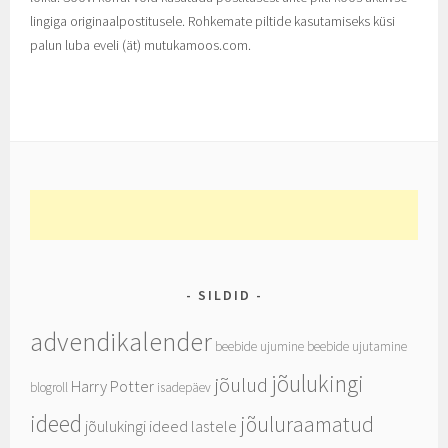
lingiga originaalpostitusele. Rohkemate piltide kasutamiseks küsi
palun luba eveli (ät) mutukamoos.com.
SILDID
advendikalender
beebide ujumine
beebide ujutamine
jõulukingi
jõulud
Harry Potter
blogroll
isadepäev
ideed
jõuluraamatud
jõulukingi ideed lastele