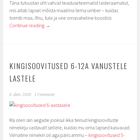
Täna tutvustan üht vahvat teaduseteemalist lasteraamatut,
mis aitab lapsel mõista maailma tema ümber – kuidas
toimib maa, õhu, tule ja vee omavaheline koostöö.
Continue reading
→
KINGISOOVITUSED 6-12A VANUSTELE
LASTELE
8. dets. 2020
1 Comment
Ma olen siin aegade jooksul ikka teinud kingisoovituste
nimekirju vastavalt sellele, kuidas mu oma lapsed kasvavad.
Viimatine nimekiri oli aga päris ammu –
kingisoovitused 5-