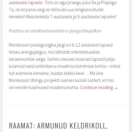
aastasele lapsele
. Tirts on aga praegu juba 9a ja Pisipiiga
7a, nii et paras aeg on teha üks uus kingisoovituste
nimekiri! Mida kinkida 7-aastasele ja 9-aastasele lapsele?
Postitus on sündinud koostöös e-poega Kaup24.ee
Montessori pedagoogika järgi on 6-12 aastased lapsed
teises arengujärgus, mis tähistab intellektuaalse
iseseisvumise aega. Selles vanuses küsivad lapsed palju
küsimusi neid ümbritseva maailma toimimise kohta – millal
tuli esimene inimene, kuidas tekkis keel… Ma ühe
Montessori Ühingu projekti raames küsisin lastelt, et mis
on nende küsimused maailma kohta.
Continue reading
→
RAAMAT: ARMUNUD KELDRIKOLL,