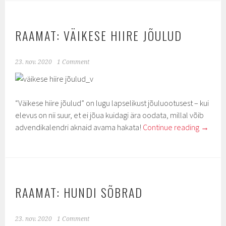
RAAMAT: VÄIKESE HIIRE JÕULUD
23. nov. 2020
1 Comment
“Väikese hiire jõulud” on lugu lapselikust jõuluootusest – kui
elevus on nii suur, et ei jõua kuidagi ära oodata, millal võib
advendikalendri aknaid avama hakata!
Continue reading
→
RAAMAT: HUNDI SÕBRAD
23. nov. 2020
1 Comment