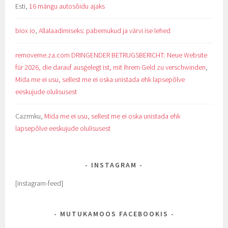
Esti
,
16 mängu autosõidu ajaks
biox io
,
Allalaadimiseks: pabernukud ja värvi ise lehed
removeme.za.com DRINGENDER BETRUGSBERICHT: Neue Website
für 2026, die darauf ausgelegt ist, mit Ihrem Geld zu verschwinden
,
Mida me ei usu, sellest me ei oska unistada ehk lapsepõlve
eeskujude olulisusest
Cazrmku
,
Mida me ei usu, sellest me ei oska unistada ehk
lapsepõlve eeskujude olulisusest
INSTAGRAM
[instagram-feed]
MUTUKAMOOS FACEBOOKIS