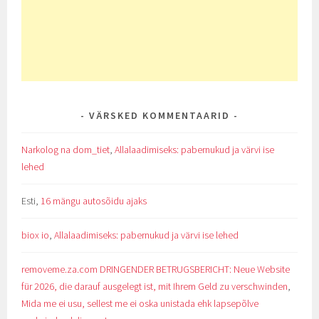
VÄRSKED KOMMENTAARID
Narkolog na dom_tiet
,
Allalaadimiseks: pabernukud ja värvi ise
lehed
Esti
,
16 mängu autosõidu ajaks
biox io
,
Allalaadimiseks: pabernukud ja värvi ise lehed
removeme.za.com DRINGENDER BETRUGSBERICHT: Neue Website
für 2026, die darauf ausgelegt ist, mit Ihrem Geld zu verschwinden
,
Mida me ei usu, sellest me ei oska unistada ehk lapsepõlve