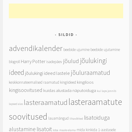
SILDID
advendikalender
beebide ujumine
beebide ujutamine
jõulukingi
jõulud
Harry Potter
blogroll
isadepäev
ideed
jõuluraamatud
jõulukingi ideed lastele
kingiloos
keskkonnateemalised raamatud
kingiideed
kingisoovitused
kuidas alustada näputoiduga
kui laps jonnib
lasteraamatute
lasteraamatud
lapsed aias
soovitused
lisatoiduga
lauamängud
lihavõtted
alustamine
lisatoit
mida kinkida 1-aastasele
loba
maale elama