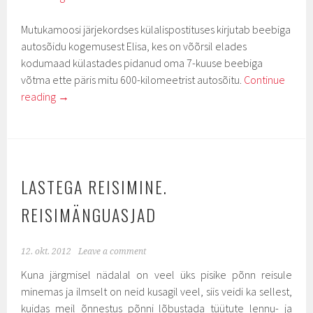
Mutukamoosi järjekordses külalispostituses kirjutab beebiga
autosõidu kogemusest Elisa, kes on võõrsil elades
kodumaad külastades pidanud oma 7-kuuse beebiga
võtma ette päris mitu 600-kilomeetrist autosõitu.
Continue
reading
→
LASTEGA REISIMINE.
REISIMÄNGUASJAD
12. okt. 2012
Leave a comment
Kuna järgmisel nädalal on veel üks pisike põnn reisule
minemas ja ilmselt on neid kusagil veel, siis veidi ka sellest,
kuidas meil õnnestus põnni lõbustada tüütute lennu- ja