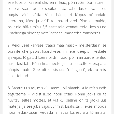
see tops oli ka reisil üks lemmikuid, põnn võis lõpmatuseni
sellele kaant peale sobitada. Ja vahelduseks vatitupsu
purgist välja võtta. Ainus häda, et kippus põrandale
veerema, käed ju veidi kohmakad veel. Pipetid, muide,
osutusid hitiks minu 3,5-aastasele vennatütrele, kes suure
visadusega pipetiga vett ühest anumast teise transportis.
7. Veidi veel karvase traadi maailmast – meisterdasin ise
põnnile ühe papist kaardikese, millele kleepisin keskele
ajakirjast lõigatud koera pildi. Traadi põimisin äärde tehtud
aukudest läbi. Põnn hea meelega jutustas selle koeraga ja
näppis traate. See oli ka siis uus “mänguasi”, ekstra reisi
jaoks tehtud.
8. Samuti uus asi, mis küll ammu oli plaanis, kuid reis sundis
tegutsema – vildist lilled nööri otsas. Põnni jaoks oli ta
huvitav selles mõttes, et vilt kui selline on ta jaoks uus
materjal ja see juba vajas uurimist. Lisaks sai lillekesi mööda
nööri edasi-tagasi vedada ja lausa küljest ära tõmmata.