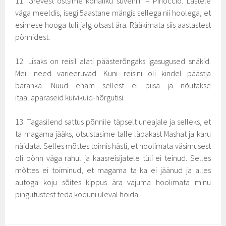
11. Grevest ostsime kohaliku suveniiri – Pinoccio. Lastele
väga meeldis, isegi 5aastane mängis sellega nii hoolega, et
esimese hooga tuli jalg otsast ära. Rääkimata siis aastastest
põnnidest.
12. Lisaks on reisil alati päästerõngaks igasugused snäkid.
Meil need varieeruvad. Kuni reisini oli kindel päästja
baranka. Nüüd enam sellest ei piisa ja nõutakse
itaaliapäraseid kuivikuid-hõrgutisi.
13. Tagasilend sattus põnnile täpselt uneajale ja selleks, et
ta magama jääks, otsustasime talle läpakast Mashat ja karu
näidata. Selles mõttes toimis hästi, et hoolimata väsimusest
oli põnn väga rahul ja kaasreisijatele tüli ei teinud. Selles
mõttes ei toiminud, et magama ta ka ei jäänud ja alles
autoga koju sõites kippus ära vajuma hoolimata minu
pingutustest teda koduni üleval hoida.