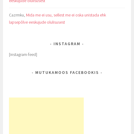
eeskujude olulisusest
Cazrmku
,
Mida me ei usu, sellest me ei oska unistada ehk
lapsepõlve eeskujude olulisusest
INSTAGRAM
[instagram-feed]
MUTUKAMOOS FACEBOOKIS