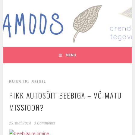
Skip
to
MUTUKAMOOS
content
ARENDAVAID TEGEVUSI LASTEGA
MENU
RUBRIIK:
REISIL
PIKK AUTOSÕIT BEEBIGA – VÕIMATU
MISSIOON?
25. mai 2014
3 Comments