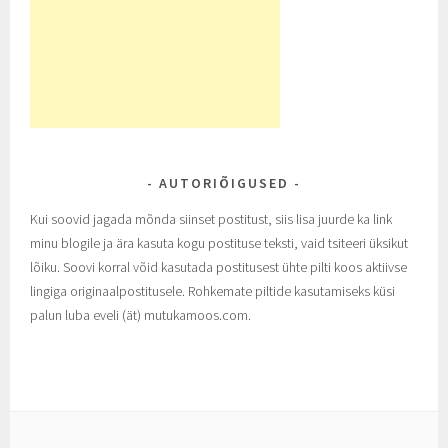
AUTORIÕIGUSED
Kui soovid jagada mõnda siinset postitust, siis lisa juurde ka link
minu blogile ja ära kasuta kogu postituse teksti, vaid tsiteeri üksikut
lõiku. Soovi korral võid kasutada postitusest ühte pilti koos aktiivse
lingiga originaalpostitusele. Rohkemate piltide kasutamiseks küsi
palun luba eveli (ät) mutukamoos.com.