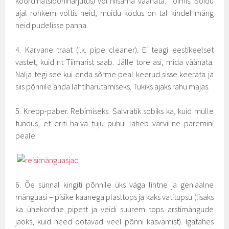
koordinatsiooniharjutus) või niisama väänata. Toimis. Sõidu
ajal rohkem voltis neid, muidu kodus on tal kindel mäng
neid pudelisse panna.
4. Karvane traat (i.k. pipe cleaner). Ei teagi eestikeelset
vastet, kuid nt Tiimarist saab. Jälle tore asi, mida väänata.
Nalja tegi see kui enda sõrme peal keerud sisse keerata ja
siis põnnile anda lahtiharutamiseks. Tükiks ajaks rahu majas.
5. Krepp-paber. Rebimiseks. Salvrätik sobiks ka, kuid mulle
tundus, et eriti halva tuju puhul läheb värviline paremini
peale.
6. Õe sünnal kingiti põnnile üks väga lihtne ja geniaalne
mänguasi – pisike kaanega plasttops ja kaks vatitupsu (lisaks
ka ühekordne pipett ja veidi suurem tops arstimängude
jaoks, kuid need ootavad veel põnni kasvamist). Igatahes