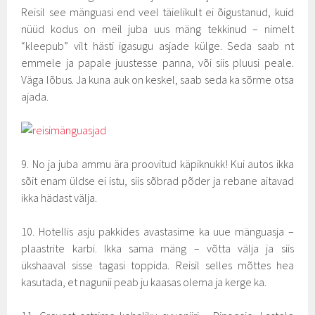
Reisil see mänguasi end veel täielikult ei õigustanud, kuid
nüüd kodus on meil juba uus mäng tekkinud – nimelt
“kleepub” vilt hästi igasugu asjade külge. Seda saab nt
emmele ja papale juustesse panna, või siis pluusi peale.
Väga lõbus. Ja kuna auk on keskel, saab seda ka sõrme otsa
ajada.
9. No ja juba ammu ära proovitud käpiknukk! Kui autos ikka
sõit enam üldse ei istu, siis sõbrad põder ja rebane aitavad
ikka hädast välja.
10. Hotellis asju pakkides avastasime ka uue mänguasja –
plaastrite karbi. Ikka sama mäng – võtta välja ja siis
ükshaaval sisse tagasi toppida. Reisil selles mõttes hea
kasutada, et nagunii peab ju kaasas olema ja kerge ka.