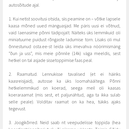
autosõitude ajal.
1. Kui netist soovitusi otsida, siis peamine on – võtke lapsele
kaasa mõned uued mänguasjad. Me päris uusi ei võtnud,
vaid laenasime põnni tädipojalt. Näiteks üks lemmikuid oli
miniatuurne puidust rõngaste ladumise torn. Lisaks oli mul
õnnestunud osta.ee-st leida üks imevahva nöörimismäng
“õun ja uss”, mis meie põnnile (14k) väga meeldis, sest
hetkel on tal asjade sissetoppimise faas peal.
2. Raamatud. Lennukisse tavalised (et ei häiriks
kaasreisijaid), autosse ka üks loomahäältega. Põnni
hetkelemmikud on koerad, seega meil oli kaasas
koeraraamat (mis sest, et paljunähtud, aga ta ikka sulab
selle peale). Volditav raamat on ka hea, tükiks ajaks
tegevust.
3. Joogikõrred. Neid saab nt veepudelisse toppida (hea