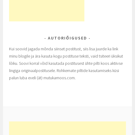
AUTORIÕIGUSED
Kui soovid jagada mõnda siinset postitust, siis lisa juurde ka link
minu blogile ja ära kasuta kogu postituse teksti, vaid tsiteeri üksikut
lõiku. Soovi korral võid kasutada postitusest ühte pilti koos aktiivse
lingiga originaalpostitusele. Rohkemate piltide kasutamiseks küsi
palun luba eveli (ät) mutukamoos.com.