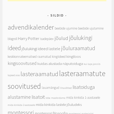
SILDID
advendikalender
beebide ujumine
beebide ujutamine
jõulukingi
jõulud
Harry Potter
blogroll
isadepäev
ideed
jõuluraamatud
jõulukingi ideed lastele
kingiloos
keskkonnateemalised raamatud
kingiideed
kingisoovitused
kuidas alustada näputoiduga
kui laps jonnib
lasteraamatute
lasteraamatud
lapsed aias
soovitused
lisatoiduga
lauamängud
lihavõtted
alustamine
lisatoit
mida kinkida 1-aastasele
loba
maale elama
mida kinkida lastele jõuludeks
mida kinkida 2-aastasele
montessori
montessori filosoofia
montessori materjalid