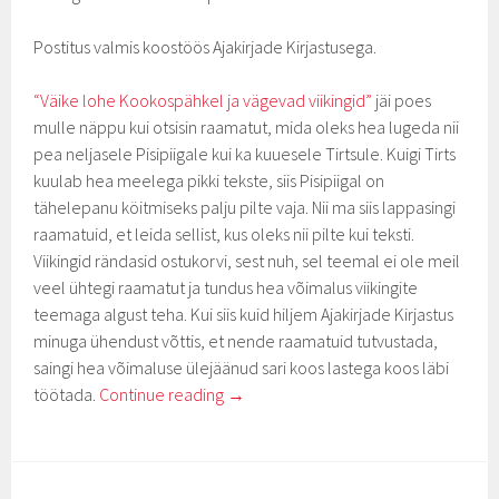
Postitus valmis koostöös Ajakirjade Kirjastusega.
“Väike lohe Kookospähkel ja vägevad viikingid”
jäi poes
mulle näppu kui otsisin raamatut, mida oleks hea lugeda nii
pea neljasele Pisipiigale kui ka kuuesele Tirtsule. Kuigi Tirts
kuulab hea meelega pikki tekste, siis Pisipiigal on
tähelepanu köitmiseks palju pilte vaja. Nii ma siis lappasingi
raamatuid, et leida sellist, kus oleks nii pilte kui teksti.
Viikingid rändasid ostukorvi, sest nuh, sel teemal ei ole meil
veel ühtegi raamatut ja tundus hea võimalus viikingite
teemaga algust teha. Kui siis kuid hiljem Ajakirjade Kirjastus
minuga ühendust võttis, et nende raamatuid tutvustada,
saingi hea võimaluse ülejäänud sari koos lastega koos läbi
töötada.
Continue reading
→