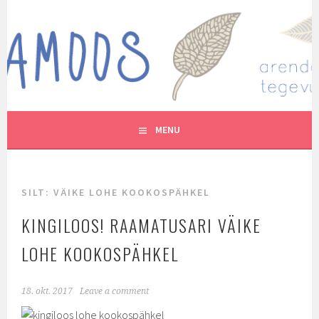
Skip
to
MUTUKAMOOS
content
ARENDAVAID TEGEVUSI LASTEGA
MENU
SILT:
VÄIKE LOHE KOOKOSPÄHKEL
KINGILOOS! RAAMATUSARI VÄIKE
LOHE KOOKOSPÄHKEL
18. okt. 2017
Leave a comment