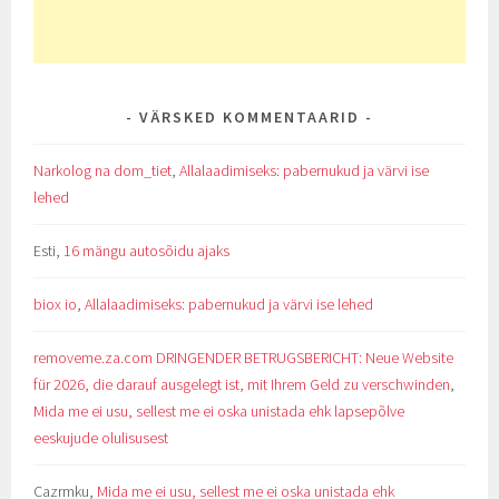
VÄRSKED KOMMENTAARID
Narkolog na dom_tiet
,
Allalaadimiseks: pabernukud ja värvi ise
lehed
Esti
,
16 mängu autosõidu ajaks
biox io
,
Allalaadimiseks: pabernukud ja värvi ise lehed
removeme.za.com DRINGENDER BETRUGSBERICHT: Neue Website
für 2026, die darauf ausgelegt ist, mit Ihrem Geld zu verschwinden
,
Mida me ei usu, sellest me ei oska unistada ehk lapsepõlve
eeskujude olulisusest
Cazrmku
,
Mida me ei usu, sellest me ei oska unistada ehk