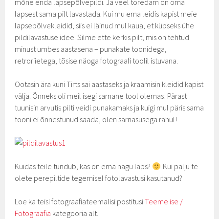
mõne enda lapsepõlvepildi. Ja veel toredam on oma
lapsest sama pilt lavastada. Kui mu ema leidis kapist meie
lapsepõlvekleidid, siis ei läinud mul kaua, et küpseks ühe
pildilavastuse idee. Silme ette kerkis pilt, mis on tehtud
minust umbes aastasena – punakate toonidega,
retroriietega, tõsise näoga fotograafi toolil istuvana.
Ootasin ära kuni Tirts sai aastaseks ja kraamisin kleidid kapist
välja. Õnneks oli meil isegi sarnane tool olemas! Pärast
tuunisin arvutis pilti veidi punakamaks ja kuigi mul päris sama
tooni ei õnnestunud saada, olen sarnasusega rahul!
Kuidas teile tundub, kas on ema nägu laps?
Kui palju te
olete perepiltide tegemisel fotolavastusi kasutanud?
Loe ka teisi fotograafiateemalisi postitusi
Teeme ise /
Fotograafia
kategooria alt.