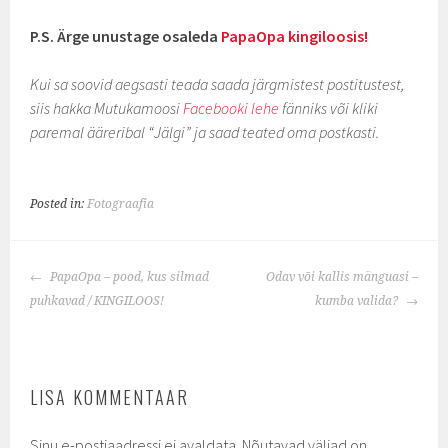
P.S. Ärge unustage osaleda
PapaOpa kingiloosis!
Kui sa soovid aegsasti teada saada järgmistest postitustest,
siis hakka Mutukamoosi
Facebooki lehe
fänniks või kliki
paremal ääreribal “Jälgi” ja saad teated oma postkasti.
Posted in:
Fotograafia
POST
PapaOpa – pood, kus silmad
Odav või kallis mänguasi –
NAVIGATION
puhkavad / KINGILOOS!
kumba valida?
LISA KOMMENTAAR
Sinu e-postiaadressi ei avaldata.
Nõutavad väljad on