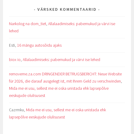
VÄRSKED KOMMENTAARID
Narkolog na dom_tiet
,
Allalaadimiseks: pabernukud ja värvi ise
lehed
Esti
,
16 mängu autosõidu ajaks
biox io
,
Allalaadimiseks: pabernukud ja värvi ise lehed
removeme.za.com DRINGENDER BETRUGSBERICHT: Neue Website
für 2026, die darauf ausgelegt ist, mit Ihrem Geld zu verschwinden
,
Mida me ei usu, sellest me ei oska unistada ehk lapsepõlve
eeskujude olulisusest
Cazrmku
,
Mida me ei usu, sellest me ei oska unistada ehk
lapsepõlve eeskujude olulisusest