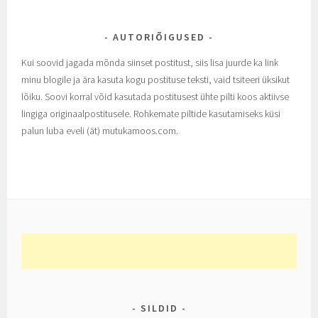
AUTORIÕIGUSED
Kui soovid jagada mõnda siinset postitust, siis lisa juurde ka link
minu blogile ja ära kasuta kogu postituse teksti, vaid tsiteeri üksikut
lõiku. Soovi korral võid kasutada postitusest ühte pilti koos aktiivse
lingiga originaalpostitusele. Rohkemate piltide kasutamiseks küsi
palun luba eveli (ät) mutukamoos.com.
SILDID