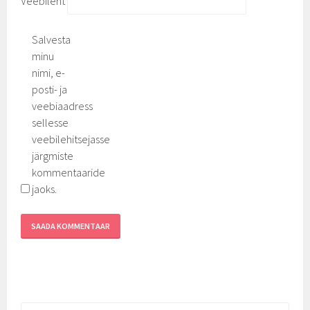
Veebileht
Salvesta
minu
nimi, e-
posti- ja
veebiaadress
sellesse
veebilehitsejasse
järgmiste
kommentaaride
jaoks.
Otsi: