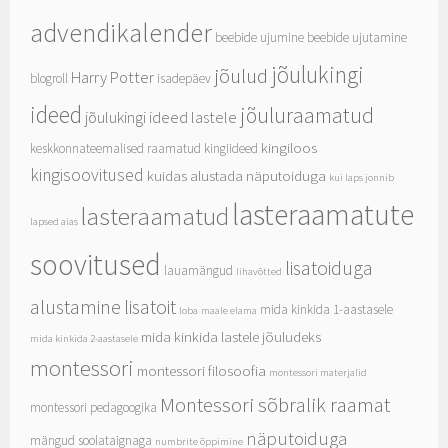
advendikalender
beebide ujumine
beebide ujutamine
jõulukingi
jõulud
Harry Potter
blogroll
isadepäev
ideed
jõuluraamatud
jõulukingi ideed lastele
kingiloos
keskkonnateemalised raamatud
kingiideed
kingisoovitused
kuidas alustada näputoiduga
kui laps jonnib
lasteraamatute
lasteraamatud
lapsed aias
soovitused
lisatoiduga
lauamängud
lihavõtted
alustamine
lisatoit
mida kinkida 1-aastasele
loba
maale elama
mida kinkida lastele jõuludeks
mida kinkida 2-aastasele
montessori
montessori filosoofia
montessori materjalid
Montessori sõbralik raamat
montessori pedagoogika
näputoiduga
mängud soolataignaga
numbrite õppimine