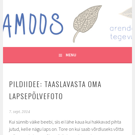
Skip
to
MUTUKAMOOS
content
ARENDAVAID TEGEVUSI LASTEGA
MENU
PILDIIDEE: TAASLAVASTA OMA
LAPSEPÕLVEFOTO
7. sept. 2014
Kui sünnib väike beebi, siis ei lähe kaua kui hakkavad pihta
jutud, kelle nägu laps on. Tore on kui saab võrdluseks võtta