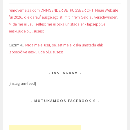
removeme.za.com DRINGENDER BETRUGSBERICHT: Neue Website
für 2026, die darauf ausgelegt ist, mit Ihrem Geld zu verschwinden
,
Mida me ei usu, sellest me ei oska unistada ehk lapsepõlve
eeskujude olulisusest
Cazrmku
,
Mida me ei usu, sellest me ei oska unistada ehk
lapsepõlve eeskujude olulisusest
INSTAGRAM
[instagram-feed]
MUTUKAMOOS FACEBOOKIS