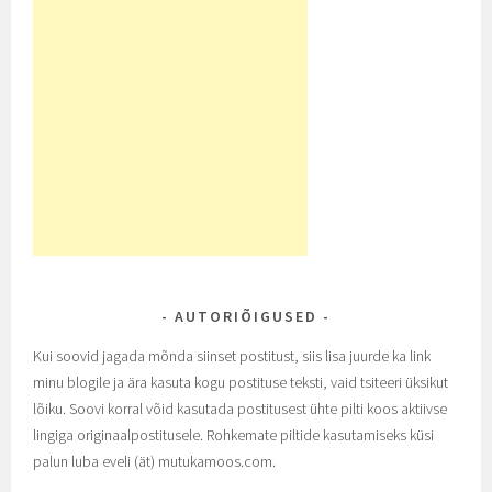
AUTORIÕIGUSED
Kui soovid jagada mõnda siinset postitust, siis lisa juurde ka link
minu blogile ja ära kasuta kogu postituse teksti, vaid tsiteeri üksikut
lõiku. Soovi korral võid kasutada postitusest ühte pilti koos aktiivse
lingiga originaalpostitusele. Rohkemate piltide kasutamiseks küsi
palun luba eveli (ät) mutukamoos.com.