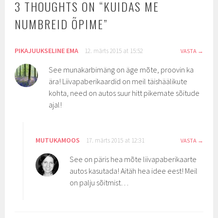
3 THOUGHTS ON “
KUIDAS ME
NUMBREID ÕPIME
”
PIKAJUUKSELINE EMA
12. märts 2015 at 15:52
VASTA
See munakarbimäng on äge mõte, proovin ka
ära! Liivapaberikaardid on meil täishäälikute
kohta, need on autos suur hitt pikemate sõitude
ajal!
MUTUKAMOOS
17. märts 2015 at 12:31
VASTA
See on päris hea mõte liivapaberikaarte
autos kasutada! Aitäh hea idee eest! Meil
on palju sõitmist…