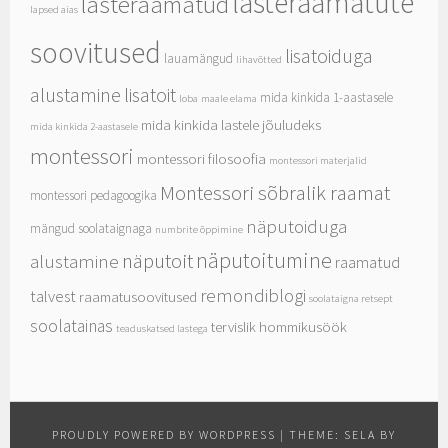
lasteraamatute
lasteraamatud
lapsed aias
soovitused
lisatoiduga
lauamängud
lihavõtted
alustamine
lisatoit
mida kinkida 1-aastasele
loba
maale elama
mida kinkida lastele jõuludeks
mida kinkida 2-aastasele
montessori
montessori filosoofia
montessori materjalid
Montessori sõbralik raamat
montessori pedagoogika
näputoiduga
mängud soolataignaga
numbrite õppimine
näputoitumine
näputoit
alustamine
raamatud
remondiblogi
talvest
raamatusoovitused
soolataigna retsept
soolatainas
tervislik hommikusöök
teaduskatsed lastega
PROUDLY POWERED BY WORDPRESS
|
THEME: SELA BY