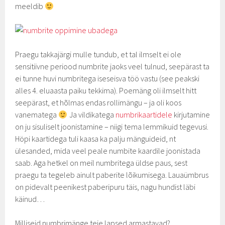
meeldib
Praegu takkajärgi mulle tundub, et tal ilmselt ei ole
sensitiivne periood numbrite jaoks veel tulnud, seepärast ta
ei tunne huvi numbritega iseseisva töö vastu (see peakski
alles 4. eluaasta paiku tekkima). Poemäng oli ilmselt hitt
seepärast, et hõlmas endas rollimängu – ja oli koos
vanematega
Ja vildikatega
numbrikaartidele
kirjutamine
on ju sisuliselt joonistamine – niigi tema lemmikuid tegevusi.
Höpi kaartidega tuli kaasa ka palju mänguideid, nt
ülesanded, mida veel peale numbite kaardile joonistada
saab. Aga hetkel on meil numbritega üldse paus, sest
praegu ta tegeleb ainult paberite lõikumisega. Lauaümbrus
on pidevalt peenikest paberipuru täis, nagu hundist läbi
käinud…
Milliseid numbrimänge teie lapsed armastavad?