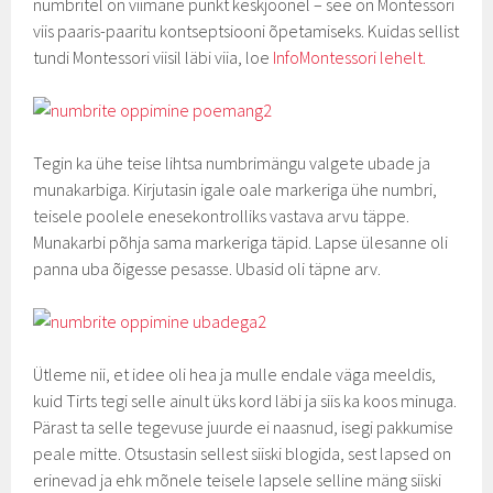
numbritel on viimane punkt keskjoonel – see on Montessori
viis paaris-paaritu kontseptsiooni õpetamiseks. Kuidas sellist
tundi Montessori viisil läbi viia, loe
InfoMontessori lehelt.
Tegin ka ühe teise lihtsa numbrimängu valgete ubade ja
munakarbiga. Kirjutasin igale oale markeriga ühe numbri,
teisele poolele enesekontrolliks vastava arvu täppe.
Munakarbi põhja sama markeriga täpid. Lapse ülesanne oli
panna uba õigesse pesasse. Ubasid oli täpne arv.
Ütleme nii, et idee oli hea ja mulle endale väga meeldis,
kuid Tirts tegi selle ainult üks kord läbi ja siis ka koos minuga.
Pärast ta selle tegevuse juurde ei naasnud, isegi pakkumise
peale mitte. Otsustasin sellest siiski blogida, sest lapsed on
erinevad ja ehk mõnele teisele lapsele selline mäng siiski