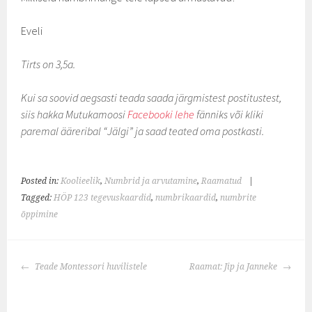
Eveli
Tirts on 3,5a.
Kui sa soovid aegsasti teada saada järgmistest postitustest,
siis hakka Mutukamoosi
Facebooki lehe
fänniks või kliki
paremal ääreribal “Jälgi” ja saad teated oma postkasti.
Posted in:
Koolieelik
,
Numbrid ja arvutamine
,
Raamatud
|
Tagged:
HÖP 123 tegevuskaardid
,
numbrikaardid
,
numbrite
õppimine
POST
Teade Montessori huvilistele
Raamat: Jip ja Janneke
NAVIGATION