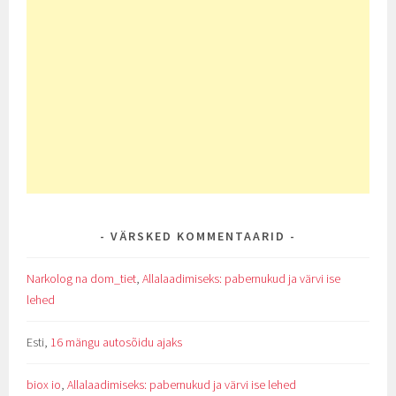
VÄRSKED KOMMENTAARID
Narkolog na dom_tiet
,
Allalaadimiseks: pabernukud ja värvi ise
lehed
Esti
,
16 mängu autosõidu ajaks
biox io
,
Allalaadimiseks: pabernukud ja värvi ise lehed