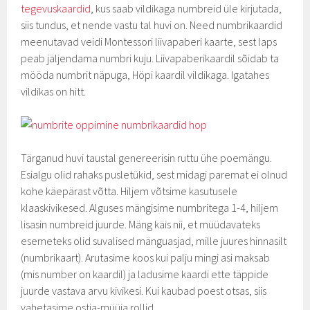
tegevuskaardid
, kus saab vildikaga numbreid üle kirjutada,
siis tundus, et nende vastu tal huvi on. Need numbrikaardid
meenutavad veidi Montessori liivapaberi kaarte, sest laps
peab jäljendama numbri kuju. Liivapaberikaardil sõidab ta
mööda numbrit näpuga, Höpi kaardil vildikaga. Igatahes
vildikas on hitt.
Tärganud huvi taustal genereerisin ruttu ühe poemängu.
Esialgu olid rahaks pusletükid, sest midagi paremat ei olnud
kohe käepärast võtta. Hiljem võtsime kasutusele
klaaskivikesed. Alguses mängisime numbritega 1-4, hiljem
lisasin numbreid juurde. Mäng käis nii, et müüdavateks
esemeteks olid suvalised mänguasjad, mille juures hinnasilt
(numbrikaart). Arutasime koos kui palju mingi asi maksab
(mis number on kaardil) ja ladusime kaardi ette täppide
juurde vastava arvu kivikesi. Kui kaubad poest otsas, siis
vahetasime ostja-müüja rollid.