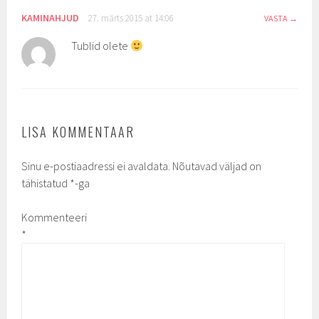
KAMINAHJUD
27. märts 2015 at 14:06
VASTA
Tublid olete
LISA KOMMENTAAR
Sinu e-postiaadressi ei avaldata.
Nõutavad väljad on
tähistatud
*
-ga
Kommenteeri
*