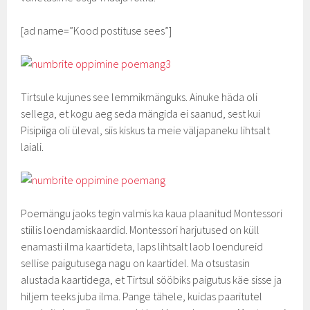
[ad name=”Kood postituse sees”]
Tirtsule kujunes see lemmikmänguks. Ainuke häda oli
sellega, et kogu aeg seda mängida ei saanud, sest kui
Pisipiiga oli üleval, siis kiskus ta meie väljapaneku lihtsalt
laiali.
Poemängu jaoks tegin valmis ka kaua plaanitud Montessori
stiilis loendamiskaardid. Montessori harjutused on küll
enamasti ilma kaartideta, laps lihtsalt laob loendureid
sellise paigutusega nagu on kaartidel. Ma otsustasin
alustada kaartidega, et Tirtsul sööbiks paigutus käe sisse ja
hiljem teeks juba ilma. Pange tähele, kuidas paaritutel