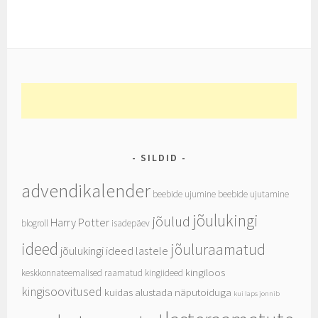
SILDID
advendikalender
beebide ujumine
beebide ujutamine
jõulukingi
jõulud
Harry Potter
blogroll
isadepäev
ideed
jõuluraamatud
jõulukingi ideed lastele
kingiloos
keskkonnateemalised raamatud
kingiideed
kingisoovitused
kuidas alustada näputoiduga
kui laps jonnib