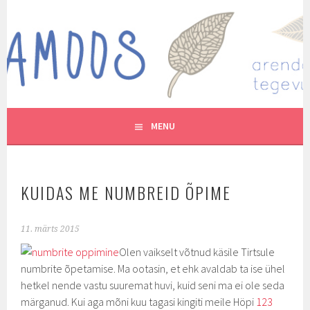
Skip
to
MUTUKAMOOS
content
ARENDAVAID TEGEVUSI LASTEGA
MENU
KUIDAS ME NUMBREID ÕPIME
11. märts 2015
Olen vaikselt võtnud käsile Tirtsule
numbrite õpetamise. Ma ootasin, et ehk avaldab ta ise ühel
hetkel nende vastu suuremat huvi, kuid seni ma ei ole seda
märganud. Kui aga mõni kuu tagasi kingiti meile Höpi
123