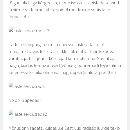
lõigud olid liiga kõrged ka, et me ise oleks abistada saanud
ja nii me siis lasime tal treppidel ronida (see sobis talle
ideaalselt).
Tartu seikluspargis oli mitu erinevat lasterada, nii et
mässamist jagus tükiks ajaks. Meil oli umbes tunnike aega
varutud ja Tirts jõudis kõik rajad korra läbi teha. Samal ajal
nägin, kuidas temavanused (või isegi nooremad) tegid ülima
kergusega ka pika õhusõidu nagu lupsti (mälu järgi 300 m).
No on ju ägedad?
Mõnus on vaadata, kuidas üle Eesti uusi radasid juurde tekib