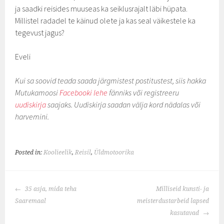
ja saadki reisides muuseas ka seiklusrajalt läbi hüpata.
Millistel radadel te käinud olete ja kas seal väikestele ka
tegevust jagus?
Eveli
Kui sa soovid teada saada järgmistest postitustest, siis hakka
Mutukamoosi
Facebooki lehe
fänniks või registreeru
uudiskirja
saajaks. Uudiskirja saadan välja kord nädalas või
harvemini.
Posted in:
Koolieelik
,
Reisil
,
Üldmotoorika
POST
35 asja, mida teha
Milliseid kunsti- ja
NAVIGATION
Saaremaal
meisterdustarbeid lapsed
kasutavad