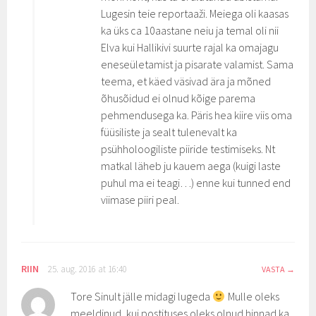
Lugesin teie reportaaži. Meiega oli kaasas
ka üks ca 10aastane neiu ja temal oli nii
Elva kui Hallikivi suurte rajal ka omajagu
eneseületamist ja pisarate valamist. Sama
teema, et käed väsivad ära ja mõned
õhusõidud ei olnud kõige parema
pehmendusega ka. Päris hea kiire viis oma
füüsiliste ja sealt tulenevalt ka
psühholoogiliste piiride testimiseks. Nt
matkal läheb ju kauem aega (kuigi laste
puhul ma ei teagi…) enne kui tunned end
viimase piiri peal.
RIIN
25. aug. 2016 at 16:40
VASTA
Tore Sinult jälle midagi lugeda
Mulle oleks
meeldinud, kui postituses oleks olnud hinnad ka.