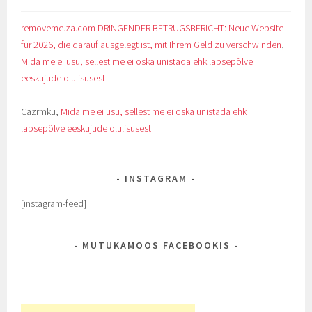
removeme.za.com DRINGENDER BETRUGSBERICHT: Neue Website
für 2026, die darauf ausgelegt ist, mit Ihrem Geld zu verschwinden
,
Mida me ei usu, sellest me ei oska unistada ehk lapsepõlve
eeskujude olulisusest
Cazrmku
,
Mida me ei usu, sellest me ei oska unistada ehk
lapsepõlve eeskujude olulisusest
INSTAGRAM
[instagram-feed]
MUTUKAMOOS FACEBOOKIS