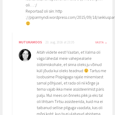
oli… :/
Reportaaž oli siin: http
://piparmyndi.wordpress.com/2015/09/18/seikluspar
MUTUKAMOOS
23. aug. 2016 at 23:35
VASTA
Aitäh viidete eest! Vaatan, et Valma oli
väga lähedal meie vahepealsele
ööbimiskohale, et sinna oleks ju võinud
küll jõuda kui oleks teadnud
Tartus me
loobusime Pisipiigaga rajale minemisest
samal põhjusel, et rada oli nii kõrge ja
tema vajab ikka meie assisteerimist päris
palju. Mul mees on õnneks pikk ja eks tal
oli lihtsam Tirtsu assisteerida, kuid ma ei
taibanud sellise pilguga vaadata, kas oli
mõni koht, kus ta ei ulatunud abistama.