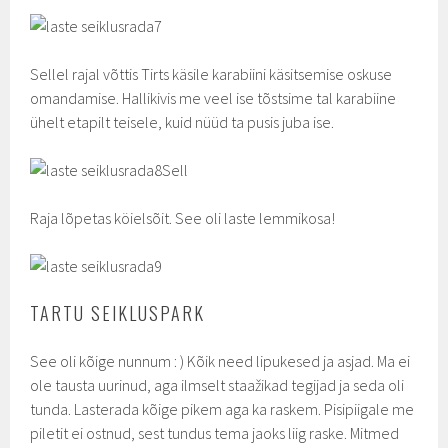
Sellel rajal võttis Tirts käsile karabiini käsitsemise oskuse
omandamise. Hallikivis me veel ise tõstsime tal karabiine
ühelt etapilt teisele, kuid nüüd ta pusis juba ise.
Sell
Raja lõpetas köielsõit. See oli laste lemmikosa!
TARTU SEIKLUSPARK
See oli kõige nunnum : ) Kõik need lipukesed ja asjad. Ma ei
ole tausta uurinud, aga ilmselt staažikad tegijad ja seda oli
tunda. Lasterada kõige pikem aga ka raskem. Pisipiigale me
piletit ei ostnud, sest tundus tema jaoks liig raske. Mitmed