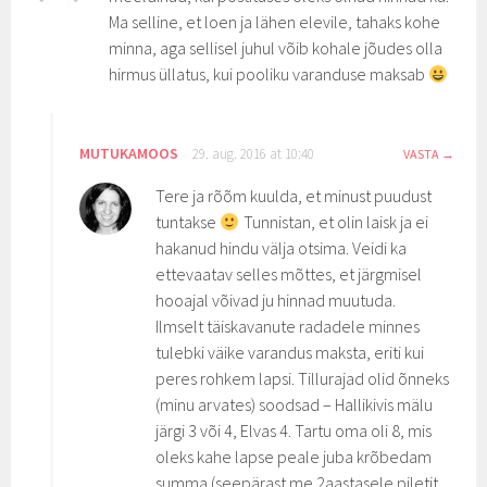
Ma selline, et loen ja lähen elevile, tahaks kohe
minna, aga sellisel juhul võib kohale jõudes olla
hirmus üllatus, kui pooliku varanduse maksab
MUTUKAMOOS
29. aug. 2016 at 10:40
VASTA
Tere ja rõõm kuulda, et minust puudust
tuntakse
Tunnistan, et olin laisk ja ei
hakanud hindu välja otsima. Veidi ka
ettevaatav selles mõttes, et järgmisel
hooajal võivad ju hinnad muutuda.
Ilmselt täiskavanute radadele minnes
tulebki väike varandus maksta, eriti kui
peres rohkem lapsi. Tillurajad olid õnneks
(minu arvates) soodsad – Hallikivis mälu
järgi 3 või 4, Elvas 4. Tartu oma oli 8, mis
oleks kahe lapse peale juba krõbedam
summa (seepärast me 2aastasele piletit