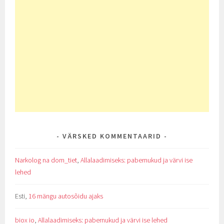
VÄRSKED KOMMENTAARID
Narkolog na dom_tiet
,
Allalaadimiseks: pabernukud ja värvi ise
lehed
Esti
,
16 mängu autosõidu ajaks
biox io
,
Allalaadimiseks: pabernukud ja värvi ise lehed