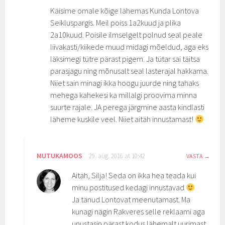
Käisime omale kõige lähemas Kunda Lontova
Seikluspargis. Meil poiss 1a2kuud ja plika
2a10kuud. Poisile ilmselgelt polnud seal peale
liivakasti/kiikede muud midagi mõeldud, aga eks
läksimegi tütre pärast pigem. Ja tütar sai täitsa
parasjagu ning mõnusalt seal lasterajal hakkama.
Niiet sain minagi ikka hoogu juurde ning tahaks
mehega kahekesi ka millalgi proovima minna
suurte rajale. JA perega järgmine aasta kindlasti
läheme kuskile veel. Niiet aitäh innustamast!
MUTUKAMOOS
29. aug. 2016 at 10:42
VASTA
Aitäh, Silja! Seda on ikka hea teada kui
minu postitused kedagi innustavad
Ja tänud Lontovat meenutamast. Ma
kunagi nägin Rakveres selle reklaami aga
unustasin pärast kodus lähemalt uurimast,