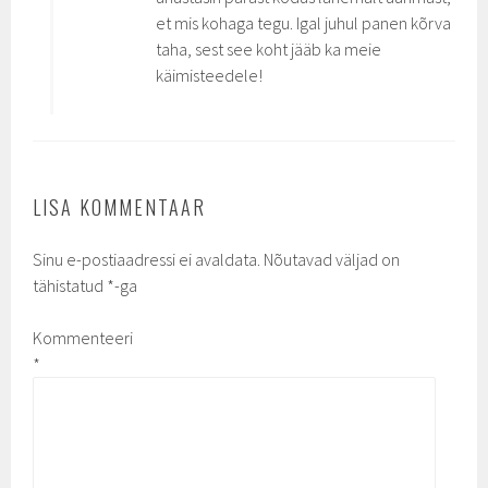
et mis kohaga tegu. Igal juhul panen kõrva
taha, sest see koht jääb ka meie
käimisteedele!
LISA KOMMENTAAR
Sinu e-postiaadressi ei avaldata.
Nõutavad väljad on
tähistatud
*
-ga
Kommenteeri
*