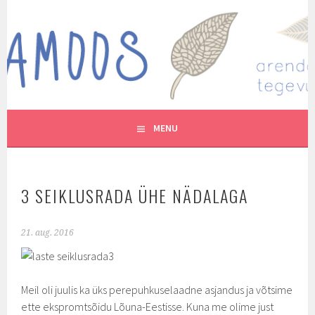
Skip
to
MUTUKAMOOS
content
ARENDAVAID TEGEVUSI LASTEGA
MENU
3 SEIKLUSRADA ÜHE NÄDALAGA
21. aug. 2016
Meil oli juulis ka üks perepuhkuselaadne asjandus ja võtsime
ette ekspromtsõidu Lõuna-Eestisse. Kuna me olime just