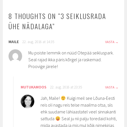
8 THOUGHTS ON “
3 SEIKLUSRADA
ÜHE NÄDALAGA
”
MAILE
22. aug. 2016 at 14:35
VASTA
Mu poiste lemmik on nüüd Otepää seikluspark.
Seal rajad ikka päris kõrgel ja raskemad.
Proovige järele!
MUTUKAMOOS
22. aug. 2016 at 23:35
VASTA
Jah, Maile!
Kuigi meil see Lõuna-Eesti
reis oli nagu reis teise maailma otsa, siis
ehk suudame lähiaastatel veel sinnakanti
sattuda
Seal ju nii palju toredaid kohti,
mida avastada ja mis mul kõik nimekirjas