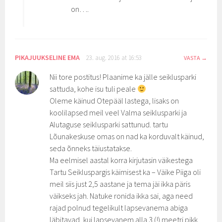
on….
PIKAJUUKSELINE EMA
23. aug. 2016 at 16:53
VASTA
Nii tore postitus! Plaanime ka jälle seiklusparki
sattuda, kohe isu tuli peale
Oleme käinud Otepääl lastega, lisaks on
koolilapsed meil veel Valma seiklusparki ja
Alutaguse seiklusparki sattunud. tartu
Lõunakeskuse omas on nad ka korduvalt käinud,
seda õnneks täiustatakse.
Ma eelmisel aastal korra kirjutasin väikestega
Tartu Seikluspargis käimisest ka – Väike Piiga oli
meil siis just 2,5 aastane ja tema jäi ikka päris
väikseks jah. Natuke ronida ikka sai, aga need
rajad polnud tegelikult lapsevanema abiga
läbitavad, kui lapsevanem alla 3 (!) meetri pikk