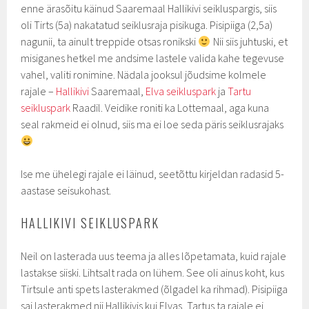
enne ärasõitu käinud Saaremaal Hallikivi seikluspargis, siis
oli Tirts (5a) nakatatud seiklusraja pisikuga. Pisipiiga (2,5a)
nagunii, ta ainult treppide otsas ronikski
Nii siis juhtuski, et
misiganes hetkel me andsime lastele valida kahe tegevuse
vahel, valiti ronimine. Nädala jooksul jõudsime kolmele
rajale –
Hallikivi
Saaremaal,
Elva seikluspark
ja
Tartu
seikluspark
Raadil. Veidike roniti ka Lottemaal, aga kuna
seal rakmeid ei olnud, siis ma ei loe seda päris seiklusrajaks
Ise me ühelegi rajale ei läinud, seetõttu kirjeldan radasid 5-
aastase seisukohast.
HALLIKIVI SEIKLUSPARK
Neil on lasterada uus teema ja alles lõpetamata, kuid rajale
lastakse siiski. Lihtsalt rada on lühem. See oli ainus koht, kus
Tirtsule anti spets lasterakmed (õlgadel ka rihmad). Pisipiiga
sai lasterakmed nii Hallikivis kui Elvas, Tartus ta rajale ei