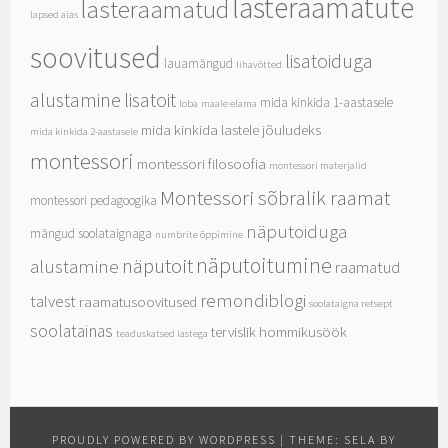
lasteraamatute
lasteraamatud
lapsed aias
soovitused
lisatoiduga
lauamängud
lihavõtted
alustamine
lisatoit
mida kinkida 1-aastasele
loba
maale elama
mida kinkida lastele jõuludeks
mida kinkida 2-aastasele
montessori
montessori filosoofia
montessori materjalid
Montessori sõbralik raamat
montessori pedagoogika
näputoiduga
mängud soolataignaga
numbrite õppimine
näputoitumine
näputoit
alustamine
raamatud
remondiblogi
talvest
raamatusoovitused
soolataigna retsept
soolatainas
tervislik hommikusöök
teaduskatsed lastega
PROUDLY POWERED BY WORDPRESS
|
THEME: SELA BY