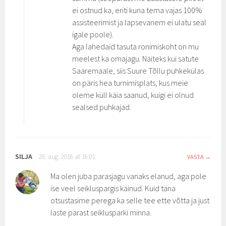
ei ostnud ka, eriti kuna tema vajas 100%
assisteerimist ja lapsevanem ei ulatu seal
igale poole).
Aga lahedaid tasuta ronimiskoht on mu
meelest ka omajagu. Näiteks kui satute
Saaremaale, siis Suure Tõllu puhkekülas
on päris hea turnimisplats, kus meie
oleme küll käia saanud, kuigi ei olnud
sealsed puhkajad.
SILJA
28. aug. 2016 at 16:01
VASTA
Ma olen juba parasjagu vanaks elanud, aga pole
ise veel seikluspargis käinud. Kuid täna
otsustasime perega ka selle tee ette võtta ja just
laste pärast seiklusparki minna.