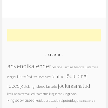
SILDID
advendikalender
beebide ujumine
beebide ujutamine
jõulukingi
jõulud
Harry Potter
blogroll
isadepäev
ideed
jõuluraamatud
jõulukingi ideed lastele
kingiloos
keskkonnateemalised raamatud
kingiideed
kingisoovitused
kuidas alustada näputoiduga
kui laps jonnib