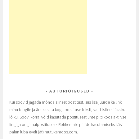
AUTORIÕIGUSED
Kui soovid jagada mõnda siinset postitust, siis lisa juurde ka link
minu blogile ja ära kasuta kogu postituse teksti, vaid tsiteeri üksikut
lõiku. Soovi korral võid kasutada postitusest ühte pilti koos aktiivse
lingiga originaalpostitusele. Rohkemate piltide kasutamiseks küsi
palun luba eveli (ät) mutukamoos.com.