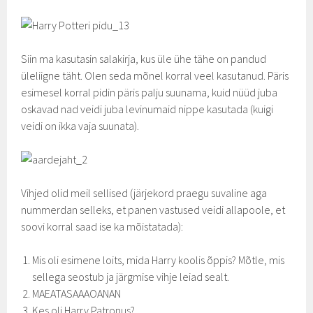
Siin ma kasutasin salakirja, kus üle ühe tähe on pandud
üleliigne täht. Olen seda mõnel korral veel kasutanud. Päris
esimesel korral pidin päris palju suunama, kuid nüüd juba
oskavad nad veidi juba levinumaid nippe kasutada (kuigi
veidi on ikka vaja suunata).
Vihjed olid meil sellised (järjekord praegu suvaline aga
nummerdan selleks, et panen vastused veidi allapoole, et
soovi korral saad ise ka mõistatada):
Mis oli esimene loits, mida Harry koolis õppis? Mõtle, mis
sellega seostub ja järgmise vihje leiad sealt.
MAEATASAAAOANAN
Kes oli Harry Patronus?