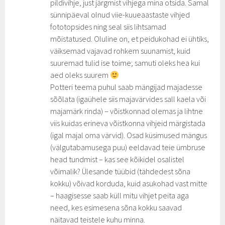
pildivihje, just järgmist vihjega mina otsida. Samal
sünnipäeval olnud viie-kuueaastaste vihjed
fototopsides ning seal siis lihtsamad
mõistatused. Oluline on, et peidukohad ei ühtiks,
väiksemad vajavad rohkem suunamist, kuid
suuremad tulid ise toime; samuti oleks hea kui
aed oleks suurem
Potteri teema puhul saab mängijad majadesse
sõõlata (igaühele siis majavärvides sall kaela või
majamärk rinda) – võistkonnad olemas ja lihtne
viis kuidas erineva võistkonna vihjeid märgistada
(igal majal oma värvid). Osad küsimused mängus
(välgutabamusega puu) eeldavad teie ümbruse
head tundmist – kas see kõikidel osalistel
võimalik? Ülesande tüübid (tähdedest sõna
kokku) võivad korduda, kuid asukohad vast mitte
– haagisesse saab küll mitu vihjet peita aga
need, kes esimesena sõna kokku saavad
näitavad teistele kuhu minna.