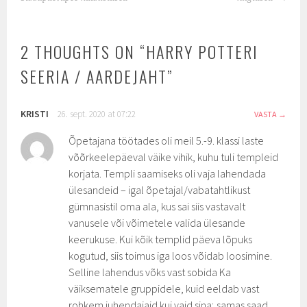
2 THOUGHTS ON “
HARRY POTTERI
SEERIA / AARDEJAHT
”
KRISTI
26. sept. 2020 at 07:22
VASTA
Õpetajana töötades oli meil 5.-9. klassi laste
võõrkeelepäeval väike vihik, kuhu tuli templeid
korjata. Templi saamiseks oli vaja lahendada
ülesandeid – igal õpetajal/vabatahtlikust
gümnasistil oma ala, kus sai siis vastavalt
vanusele või võimetele valida ülesande
keerukuse. Kui kõik templid päeva lõpuks
kogutud, siis toimus iga loos võidab loosimine.
Selline lahendus võks vast sobida Ka
väiksematele gruppidele, kuid eeldab vast
rohkem juhendajaid kui vaid sina; samas saad