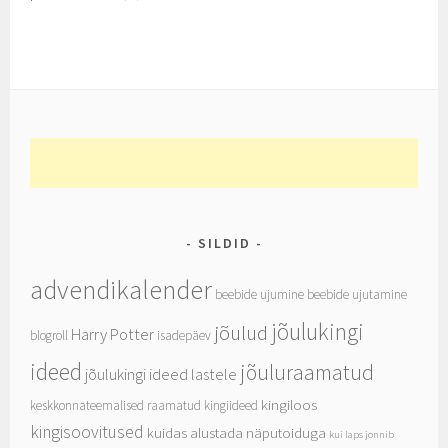
SILDID
advendikalender
beebide ujumine
beebide ujutamine
jõulukingi
jõulud
Harry Potter
blogroll
isadepäev
ideed
jõuluraamatud
jõulukingi ideed lastele
kingiloos
keskkonnateemalised raamatud
kingiideed
kingisoovitused
kuidas alustada näputoiduga
kui laps jonnib