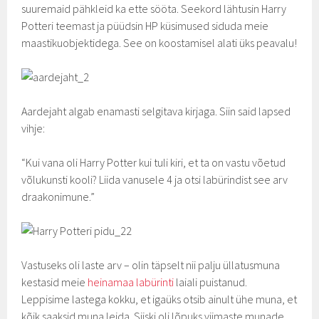
suuremaid pähkleid ka ette sööta. Seekord lähtusin Harry
Potteri teemast ja püüdsin HP küsimused siduda meie
maastikuobjektidega. See on koostamisel alati üks peavalu!
Aardejaht algab enamasti selgitava kirjaga. Siin said lapsed
vihje:
“Kui vana oli Harry Potter kui tuli kiri, et ta on vastu võetud
võlukunsti kooli? Liida vanusele 4 ja otsi labürindist see arv
draakonimune.”
Vastuseks oli laste arv – olin täpselt nii palju üllatusmuna
kestasid meie
heinamaa labürinti
laiali puistanud.
Leppisime lastega kokku, et igaüks otsib ainult ühe muna, et
kõik saaksid muna leida. Siiski oli lõpuks viimaste munade