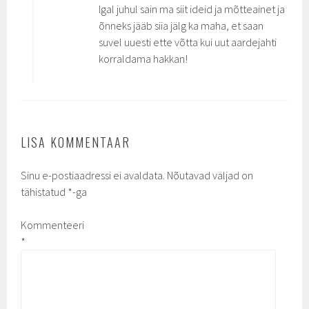
Igal juhul sain ma siit ideid ja mõtteainet ja
õnneks jääb siia jälg ka maha, et saan
suvel uuesti ette võtta kui uut aardejahti
korraldama hakkan!
LISA KOMMENTAAR
Sinu e-postiaadressi ei avaldata.
Nõutavad väljad on
tähistatud
*
-ga
Kommenteeri
*