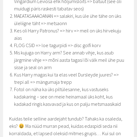
Vingardium Leviosa ehk hõljumisloits => batuut (see oli
muidugi päris raskesti tabatav seos)
MAEATASAAAOANAN => salakiri, kus üle ühe tähe on üks
üleliigne täht => metsaonn
Kes oli Harry Patronus? => hirv => meil on üks hirvekuju
aias
FLOG CSID => loe tagurpidi => disc golfi korv
Mis kujuga on Harry arm? See annab vihje, kus asub
järgmine vihje => mõni aasta tagasi lõi välk meil ühe puu
sisse ja seal on arm
Kus Harry magas kui ta elas veel Dursleyde juures? =>
trepi all => mängumaja trepp
Fotol on näha ka üks piltülesanne, kus vastuseks
kadakaring – see on meie heinamaal üks koht, kus
kadakad ringis kasvavad ja kus on palju metsmaasikaid
Kuidas teile selline aardejaht tundub? Tahaks ka osaleda,
eks?
Ma nüüd murran pead, kuidas edaspidi seda nii
korraldada, et lapsed oleksid mitmes grupis… Kui sul on