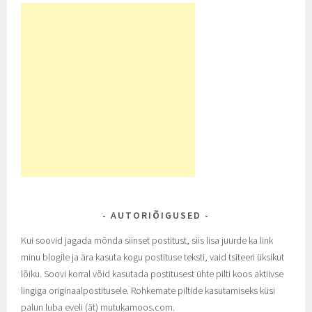
AUTORIÕIGUSED
Kui soovid jagada mõnda siinset postitust, siis lisa juurde ka link
minu blogile ja ära kasuta kogu postituse teksti, vaid tsiteeri üksikut
lõiku. Soovi korral võid kasutada postitusest ühte pilti koos aktiivse
lingiga originaalpostitusele. Rohkemate piltide kasutamiseks küsi
palun luba eveli (ät) mutukamoos.com.