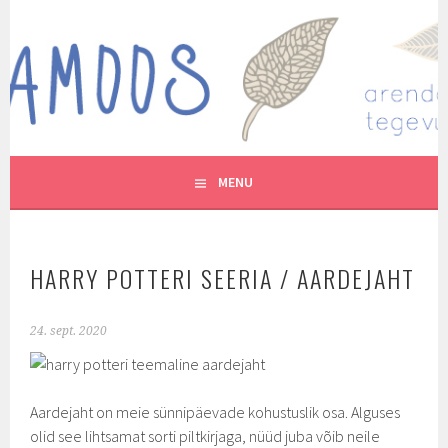
Skip
to
MUTUKAMOOS
content
ARENDAVAID TEGEVUSI LASTEGA
MENU
HARRY POTTERI SEERIA / AARDEJAHT
24. sept. 2020
Aardejaht on meie sünnipäevade kohustuslik osa. Alguses
olid see lihtsamat sorti piltkirjaga, nüüd juba võib neile