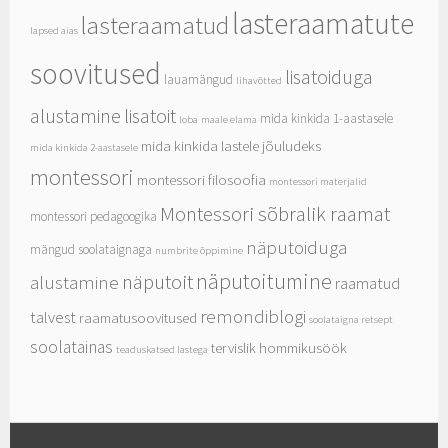
lasteraamatute
lasteraamatud
lapsed aias
soovitused
lisatoiduga
lauamängud
lihavõtted
alustamine
lisatoit
mida kinkida 1-aastasele
loba
maale elama
mida kinkida lastele jõuludeks
mida kinkida 2-aastasele
montessori
montessori filosoofia
montessori materjalid
Montessori sõbralik raamat
montessori pedagoogika
näputoiduga
mängud soolataignaga
numbrite õppimine
näputoitumine
näputoit
alustamine
raamatud
remondiblogi
talvest
raamatusoovitused
soolataigna retsept
soolatainas
tervislik hommikusöök
teaduskatsed lastega