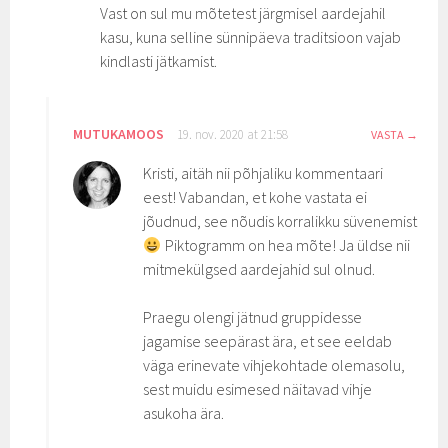
Vast on sul mu mõtetest järgmisel aardejahil
kasu, kuna selline sünnipäeva traditsioon vajab
kindlasti jätkamist.
MUTUKAMOOS
19. nov. 2020 at 21:58
VASTA
Kristi, aitäh nii põhjaliku kommentaari
eest! Vabandan, et kohe vastata ei
jõudnud, see nõudis korralikku süvenemist
Piktogramm on hea mõte! Ja üldse nii
mitmekülgsed aardejahid sul olnud.
Praegu olengi jätnud gruppidesse
jagamise seepärast ära, et see eeldab
väga erinevate vihjekohtade olemasolu,
sest muidu esimesed näitavad vihje
asukoha ära.