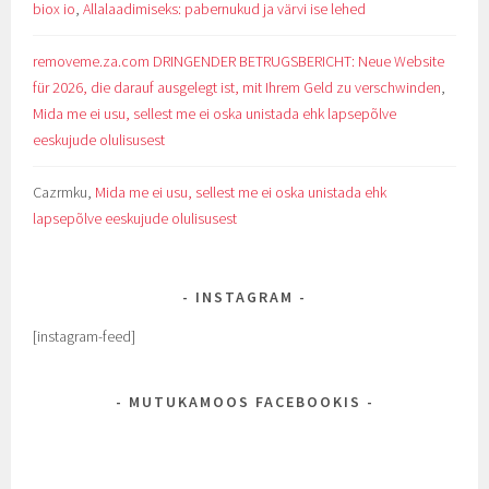
biox io
,
Allalaadimiseks: pabernukud ja värvi ise lehed
removeme.za.com DRINGENDER BETRUGSBERICHT: Neue Website
für 2026, die darauf ausgelegt ist, mit Ihrem Geld zu verschwinden
,
Mida me ei usu, sellest me ei oska unistada ehk lapsepõlve
eeskujude olulisusest
Cazrmku
,
Mida me ei usu, sellest me ei oska unistada ehk
lapsepõlve eeskujude olulisusest
INSTAGRAM
[instagram-feed]
MUTUKAMOOS FACEBOOKIS