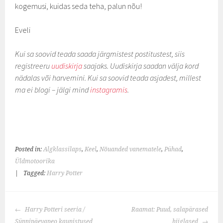
kogemusi, kuidas seda teha, palun nõu!
Eveli
Kui sa soovid teada saada järgmistest postitustest, siis
registreeru
uudiskirja
saajaks. Uudiskirja saadan välja kord
nädalas või harvemini. Kui sa soovid teada asjadest, millest
ma ei blogi – jälgi mind
instagramis
.
Posted in:
Algklassilaps
,
Keel
,
Nõuanded vanematele
,
Pühad
,
Üldmotoorika
|
Tagged:
Harry Potter
POST
Harry Potteri seeria /
Raamat: Puud, salapärased
NAVIGATION
Sünnipäevapeo kaunistused
hiiglased