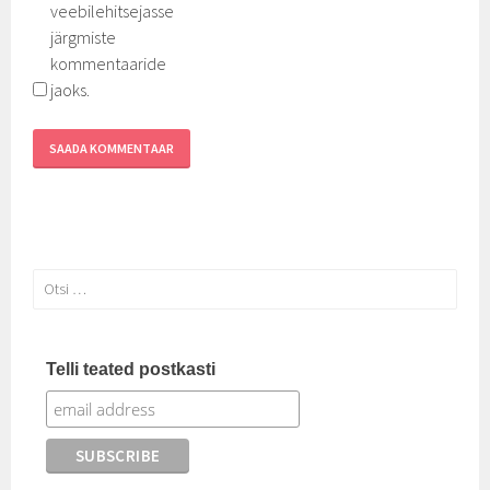
veebilehitsejasse
järgmiste
kommentaaride
jaoks.
Otsi:
Telli teated postkasti