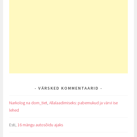
VÄRSKED KOMMENTAARID
Narkolog na dom_tiet
,
Allalaadimiseks: pabernukud ja värvi ise
lehed
Esti
,
16 mängu autosõidu ajaks