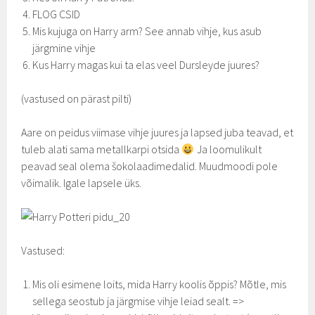
FLOG CSID
Mis kujuga on Harry arm? See annab vihje, kus asub
järgmine vihje
Kus Harry magas kui ta elas veel Dursleyde juures?
(vastused on pärast pilti)
Aare on peidus viimase vihje juures ja lapsed juba teavad, et
tuleb alati sama metallkarpi otsida
Ja loomulikult
peavad seal olema šokolaadimedalid. Muudmoodi pole
võimalik. Igale lapsele üks.
Vastused:
Mis oli esimene loits, mida Harry koolis õppis? Mõtle, mis
sellega seostub ja järgmise vihje leiad sealt. =>