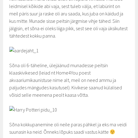
leidmisel kõikide abi vaja, sest tuleb välja, et labürint on
meil päris suur ja raske oli aru saada, kus juba on käidud ja
kus mitte. Munade sisse peitsin järgmise vihje tähed. Siin
jälgisin, et sõna ei oleks liiga pikk, sest see oli vaja üksikutest
tähtedest kokku panna.
Sõna oli 6-täheline, ülejäänud munadesse peitsin
klaaskivikesed (leiad nt Home4You poest
akvaariumikaunistuse nime alt, meil on need ammu ja
paljudes mängudes kasutusel). Kivikese saanud külalised
võisid selle meenena peolt kaasa võtta.
Sõna kokkupanemine oli neile paras pähkel ja eks ma veidi
suunasin ka neid. Õnneks lõpuks saadi vastus kätte