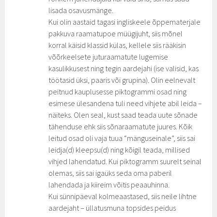
lisada osavusmänge.
Kui olin aastaid tagasi ingliskeele õppematerjale
pakkuva raamatupoe müügijuht, siis mõnel
korral käisid klassid külas, kellele siis rääkisin
võõrkeelsete juturaamatute lugemise
kasulikkusest ning tegin aardejahi (ise valisid, kas
töötasid üksi, paaris või grupina). Olin eelnevalt
peitnud kauplusesse piktogrammi osad ning
esimese ülesandena tuli need vihjete abil leida –
näiteks. Olen seal, kust saad teada uute sõnade
tähenduse ehk siis sõnaraamatute juures. Kõik
leitud osad oli vaja tuua “mänguseinale”, siis sai
leidja(d) kleepsu(d) ning kõigil teada, millised
vihjed lahendatud. Kui piktogramm suurelt seinal
olemas, siis sai igaüks seda oma paberil
lahendada ja kiireim võitis peaauhinna.
Kui sünnipäeval kolmeaastased, siis neile lihtne
aardejaht – üllatusmuna topsides peidus