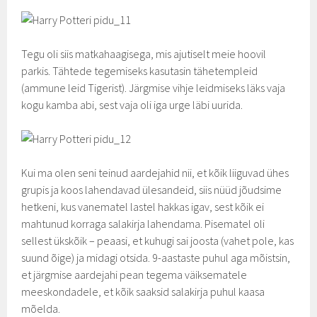
Tegu oli siis matkahaagisega, mis ajutiselt meie hoovil
parkis. Tähtede tegemiseks kasutasin tähetempleid
(ammune leid Tigerist). Järgmise vihje leidmiseks läks vaja
kogu kamba abi, sest vaja oli iga urge läbi uurida.
Kui ma olen seni teinud aardejahid nii, et kõik liiguvad ühes
grupis ja koos lahendavad ülesandeid, siis nüüd jõudsime
hetkeni, kus vanematel lastel hakkas igav, sest kõik ei
mahtunud korraga salakirja lahendama. Pisematel oli
sellest ükskõik – peaasi, et kuhugi sai joosta (vahet pole, kas
suund õige) ja midagi otsida. 9-aastaste puhul aga mõistsin,
et järgmise aardejahi pean tegema väiksematele
meeskondadele, et kõik saaksid salakirja puhul kaasa
mõelda.