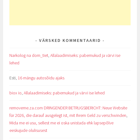
VÄRSKED KOMMENTAARID
Narkolog na dom_tiet
,
Allalaadimiseks: pabernukud ja värvi ise
lehed
Esti
,
16 mängu autosõidu ajaks
biox io
,
Allalaadimiseks: pabernukud ja värvi ise lehed
removeme.za.com DRINGENDER BETRUGSBERICHT: Neue Website
für 2026, die darauf ausgelegt ist, mit Ihrem Geld zu verschwinden
,
Mida me ei usu, sellest me ei oska unistada ehk lapsepõlve
eeskujude olulisusest