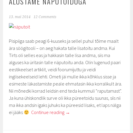
ALUSTAME NÄPUTOIDUGA
13. mai 2014
12 Comments
Pisipiiga saab peagi 6-kuuseks ja sellel puhul tõime maalt
ära söögitooli – on aeg hakata talle lisatoitu andma. Kui
Tirts oli selles eas ja hakkasin talle lisa andma, siis ma
alguses ka üritasin talle näputoitu anda. Olin lugenud paari
eestikeelset artiklit, veidi foorumijuttu ja veidi
inglisekeelseid lehti. Ometi jäi mulle ikka kõhklus sisse ja
esimeste läkastamiste peale ehmatasin ikka korralikult ära.
Nii mõnedki korrad leidsin end teda kummuli “raputamast”.
Ja kuna ühiskondlik surve oli ikka püreetoidu suunas, siis nii
ma ikka andsin igaks juhuks ka püreesid lisaks, et laps nälga
ei jääks
Continue reading
→