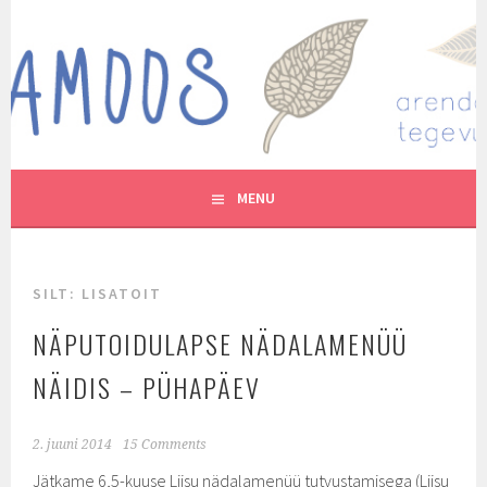
Skip
to
MUTUKAMOOS
content
ARENDAVAID TEGEVUSI LASTEGA
MENU
SILT:
LISATOIT
NÄPUTOIDULAPSE NÄDALAMENÜÜ
NÄIDIS – PÜHAPÄEV
2. juuni 2014
15 Comments
Jätkame 6,5-kuuse Liisu nädalamenüü tutvustamisega (Liisu