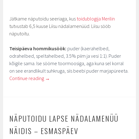
Jätkame näputoidu seeriaga, kus
toidublogija Merilin
tutvustab 6,5 kuuse Liisu nädalamenüüd. Liisu sööb
näputoitu.
Teisipäeva hommikusöök:
puder (kaerahelbed,
odrahelbed, speltahelbed, 3.5% piim ja vesi 1:1). Puder
kõigile sama. Ise sööme toormoosiga, aga kuna sel korral
on see erandlikult suhkruga, siis beebi puder marjapüreeta.
Continue reading
→
NÄPUTOIDU LAPSE NÄDALAMENÜÜ
NÄIDIS – ESMASPÄEV