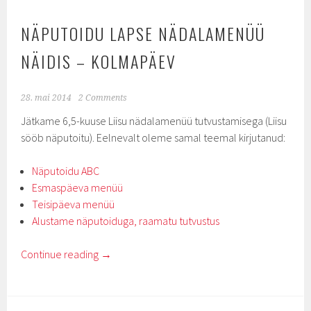
NÄPUTOIDU LAPSE NÄDALAMENÜÜ
NÄIDIS – KOLMAPÄEV
28. mai 2014
2 Comments
Jätkame 6,5-kuuse Liisu nädalamenüü tutvustamisega (Liisu
sööb näputoitu). Eelnevalt oleme samal teemal kirjutanud:
Näputoidu ABC
Esmaspäeva menüü
Teisipäeva menüü
Alustame näputoiduga, raamatu tutvustus
Continue reading
→