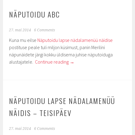
NÄPUTOIDU ABC
27. mai 2014
6 Comments
Kuna mu eilse
Näputoidu lapse nädalamenüü näidise
postituse peale tuli miljon küsimust, panin Merilini
näpunäidete järgi kokku üldisema juhise näputoiduga
alustajatele.
Continue reading
→
NÄPUTOIDU LAPSE NÄDALAMENÜÜ
NÄIDIS – TEISIPÄEV
27. mai 2014
6 Comments