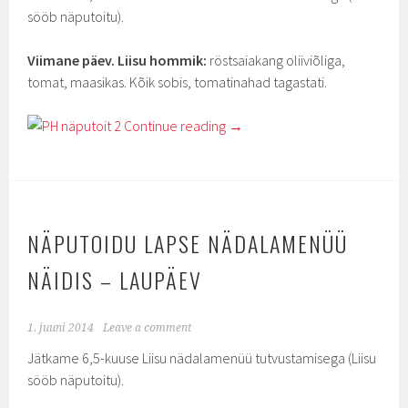
sööb näputoitu).
Viimane päev. Liisu hommik:
röstsaiakang oliiviõliga,
tomat, maasikas. Kõik sobis, tomatinahad tagastati.
Continue reading
→
NÄPUTOIDU LAPSE NÄDALAMENÜÜ
NÄIDIS – LAUPÄEV
1. juuni 2014
Leave a comment
Jätkame 6,5-kuuse Liisu nädalamenüü tutvustamisega (Liisu
sööb näputoitu).