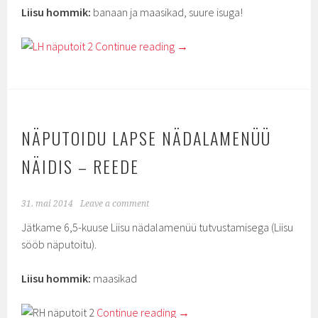
Liisu hommik:
banaan ja maasikad, suure isuga!
Continue reading
→
NÄPUTOIDU LAPSE NÄDALAMENÜÜ
NÄIDIS – REEDE
31. mai 2014
Leave a comment
Jätkame 6,5-kuuse Liisu nädalamenüü tutvustamisega (Liisu
sööb näputoitu).
Liisu hommik:
maasikad
Continue reading
→