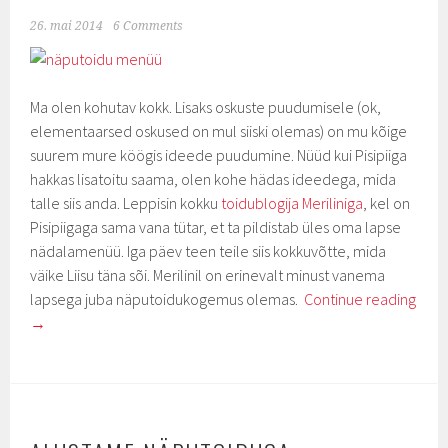
26. mai 2014
6 Comments
Ma olen kohutav kokk. Lisaks oskuste puudumisele (ok,
elementaarsed oskused on mul siiski olemas) on mu kõige
suurem mure köögis ideede puudumine. Nüüd kui Pisipiiga
hakkas lisatoitu saama, olen kohe hädas ideedega, mida
talle siis anda. Leppisin kokku
toidublogija Meriliniga
, kel on
Pisipiigaga sama vana tütar, et ta pildistab üles oma lapse
nädalamenüü. Iga päev teen teile siis kokkuvõtte, mida
väike Liisu täna sõi. Merilinil on erinevalt minust vanema
lapsega juba näputoidukogemus olemas.
Continue reading
→