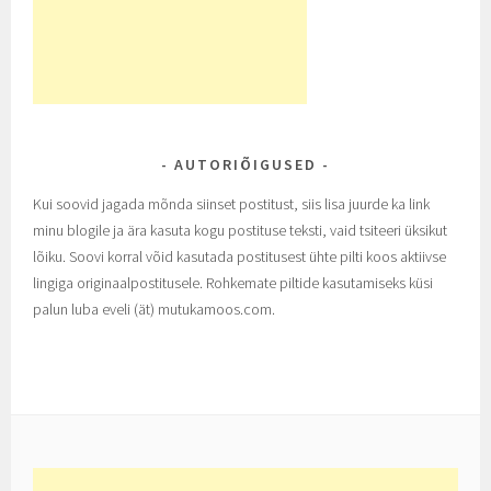
AUTORIÕIGUSED
Kui soovid jagada mõnda siinset postitust, siis lisa juurde ka link
minu blogile ja ära kasuta kogu postituse teksti, vaid tsiteeri üksikut
lõiku. Soovi korral võid kasutada postitusest ühte pilti koos aktiivse
lingiga originaalpostitusele. Rohkemate piltide kasutamiseks küsi
palun luba eveli (ät) mutukamoos.com.