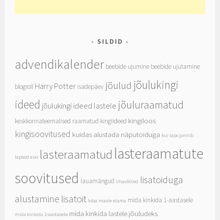
SILDID
advendikalender
beebide ujumine
beebide ujutamine
jõulukingi
jõulud
Harry Potter
blogroll
isadepäev
ideed
jõuluraamatud
jõulukingi ideed lastele
kingiloos
keskkonnateemalised raamatud
kingiideed
kingisoovitused
kuidas alustada näputoiduga
kui laps jonnib
lasteraamatute
lasteraamatud
lapsed aias
soovitused
lisatoiduga
lauamängud
lihavõtted
alustamine
lisatoit
mida kinkida 1-aastasele
loba
maale elama
mida kinkida lastele jõuludeks
mida kinkida 2-aastasele