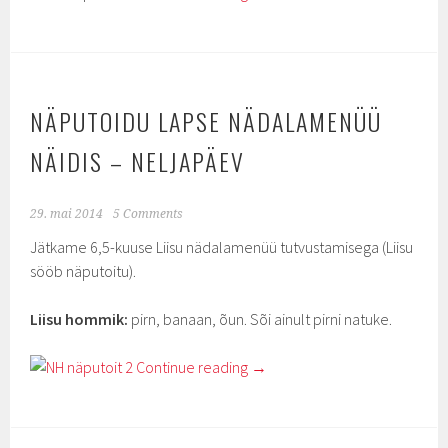
NÄPUTOIDU LAPSE NÄDALAMENÜÜ
NÄIDIS – NELJAPÄEV
29. mai 2014
5 Comments
Jätkame 6,5-kuuse Liisu nädalamenüü tutvustamisega (Liisu
sööb näputoitu).
Liisu hommik:
pirn, banaan, õun. Sõi ainult pirni natuke.
Continue reading
→